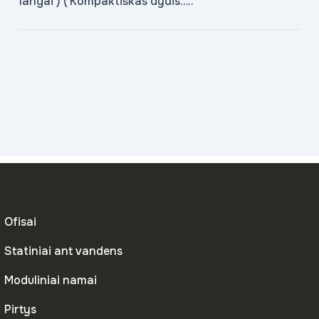
langai ) ( Kompaktiškas dydis…..
Ofisai
Statiniai ant vandens
Moduliniai namai
Pirtys