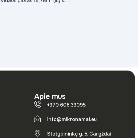
vidaus plotas 16,78m² (Ilgis…..
Apie mus
+370 606 33095
info@mikronamai.eu
Statybininkų g. 5, Gargždai