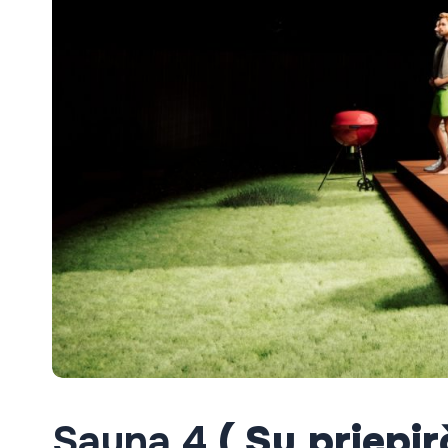
Sauna 4
( Su priepir